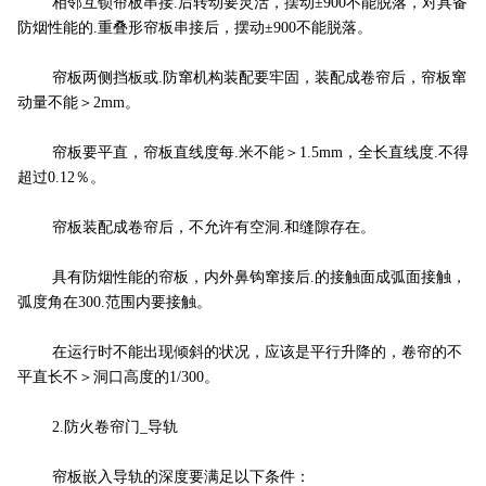
相邻互锁帘板串接.后转动要灵活，摆动±900不能脱落，对具备
防烟性能的.重叠形帘板串接后，摆动±900不能脱落。
帘板两侧挡板或.防窜机构装配要牢固，装配成卷帘后，帘板窜
动量不能＞2mm。
帘板要平直，帘板直线度每.米不能＞1.5mm，全长直线度.不得
超过0.12％。
帘板装配成卷帘后，不允许有空洞.和缝隙存在。
具有防烟性能的帘板，内外鼻钩窜接后.的接触面成弧面接触，
弧度角在300.范围内要接触。
在运行时不能出现倾斜的状况，应该是平行升降的，卷帘的不
平直长不＞洞口高度的1/300。
2.防火卷帘门_导轨
帘板嵌入导轨的深度要满足以下条件：