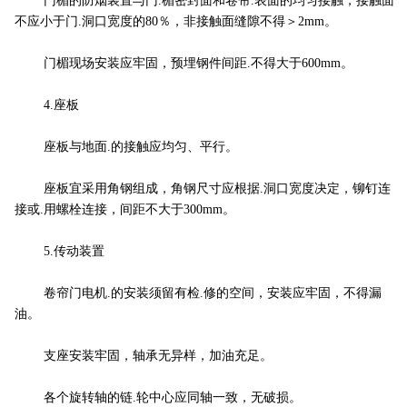
门楣的防烟装置与门.楣密封面和卷帘.表面的均匀接触，接触面
不应小于门.洞口宽度的80％，非接触面缝隙不得＞2mm。
门楣现场安装应牢固，预埋钢件间距.不得大于600mm。
4.座板
座板与地面.的接触应均匀、平行。
座板宜采用角钢组成，角钢尺寸应根据.洞口宽度决定，铆钉连
接或.用螺栓连接，间距不大于300mm。
5.传动装置
卷帘门电机.的安装须留有检.修的空间，安装应牢固，不得漏
油。
支座安装牢固，轴承无异样，加油充足。
各个旋转轴的链.轮中心应同轴一致，无破损。