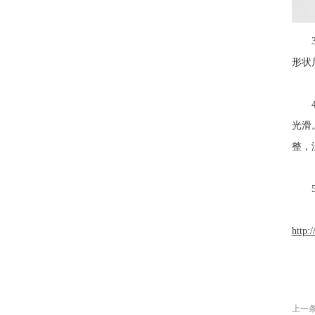
3、
形状
4、
光滑
整，
5、
http:
上一