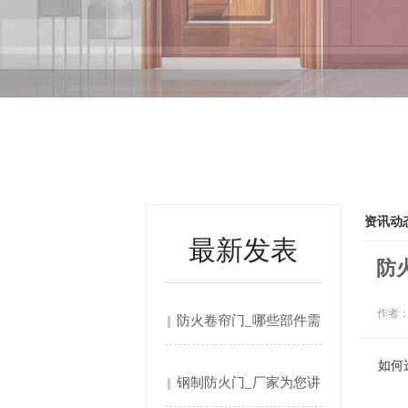
资讯动
最新发表
防
作者
防火卷帘门_哪些部件需
要....
如何
钢制防火门_厂家为您讲