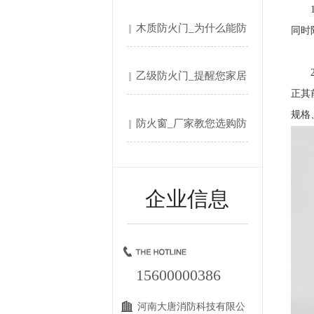
1、
解....
木质防火门_为什么能防
同时
火....
2、
乙级防火门_提醒您家居
正其
防....
规格
防火窗_厂家教您选购防
火....
企业信息
15600000386
河南大唐消防科技有限公