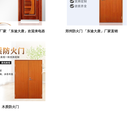
厂家 「东途大唐」欢迎来电咨
郑州防火门 「东途大唐」厂家直销
询
1
2
木质防火门