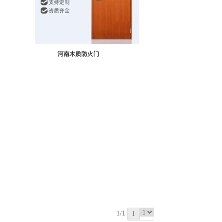
河南木质防火门
1/1
1