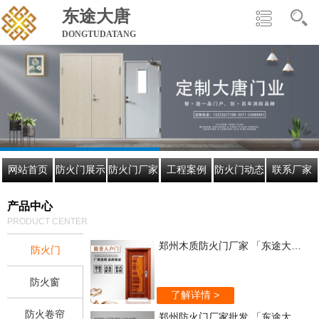
东途大唐
DONGTUDATANG
网站首页
防火门展示
防火门厂家
工程案例
防火门动态
联系厂家
产品中心
PRODUCT CENTER
郑州木质防火门厂家 「东途大唐」欢迎来电咨询
防火门
防火窗
了解详情 >
防火卷帘
郑州防火门厂家批发 「东途大唐」值得信赖